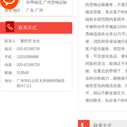
主要产品：
尚秀物流,广州货物运输
的货物运输服务，方便
所在地区：
广东 广州
物流管家，免去客户的
辐射全国范围内直辖市
车辆和合作车辆超100
联系方式
秀物流现有仓库16万平
联系人： 董经理 先生
便，消防和安保设施完
客户提供服务。类型有
电话： 020-62189728
等，可存放化妆品、食
手机： 13202086888
间面积灵活，能满足不
传真： 020-62189728
验。在董总的带领下，
邮编： 510540
业的分析能力，能根据
地址：
广州市白云区太和镇锦邦物流
做您坚实的物流后盾。
园大门口
可，得以不断发展壮大
展的眼光，站在客户的
联系方式